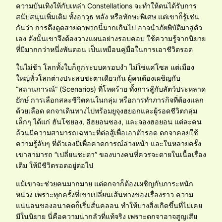
ความบันเทิงให้กับเหล่า Constellations จะทำให้ตนได้รับการ
สนับสนุนเพิ่มเติม ทั้งอาวุธ พลัง หรือทักษะพิเศษ แต่เขาก็รู้เช่น
กันว่า การดึงดูดสายตาพวกนี้มากเกินไป อาจนำภัยพิบัติมาสู่ตัว
เอง ดังนั้นเขาจึงต้องวางแผนอย่างรอบคอบ ใช้ความรู้จากนิยาย
ที่มีมากกว่าหนึ่งพันตอน เป็นเหมือนคู่มือในการเอาชีวิตรอด
ในไม่ช้า โลกทั้งใบก็ถูกระบบครอบงำ ไม่ใช่แค่โซล แต่เมือง
ใหญ่ทั่วโลกต่างประสบชะตาเดียวกัน ผู้คนต้องเผชิญกับ
“สถานการณ์” (Scenarios) ที่โหดร้าย ทั้งการสู้กับสัตว์ประหลาด
ยักษ์ การเลือกสละชีวิตคนในกลุ่ม หรือการทำภารกิจที่ต้องแลก
ด้วยเลือด ดกจาเดินทางไปพร้อมยูจุงฮยอกและผู้รอดชีวิตกลุ่ม
เล็กๆ ได้แก่ ฮันโซยอง, อีฮยอนซอง, และจองฮอยอน แต่ละคน
ล้วนมีความสามารถเฉพาะที่ต่อสู้เพื่อเอาตัวรอด ดกจาคอยใช้
ความรู้ลับๆ ที่ตัวเองมีเพื่อคาดการณ์ล่วงหน้า และในหลายครั้ง
เขาสามารถ “เปลี่ยนชะตา” ของบางคนที่ควรจะตายในเนื้อเรื่อง
เดิม ให้มีชีวิตรอดอยู่ต่อไป
แม้เขาจะช่วยคนมากมาย แต่ดกจาก็ต้องเผชิญกับภาระหนัก
หน่วง เพราะทุกครั้งที่เขาเปลี่ยนเส้นทางของเรื่องราว ความ
แน่นอนของอนาคตก็เริ่มสั่นคลอน ทำให้บางสิ่งเกิดขึ้นที่ไม่เคย
มีในนิยาย นี่คือความน่ากลัวที่แท้จริง เพราะดกจาอาจสูญเสีย