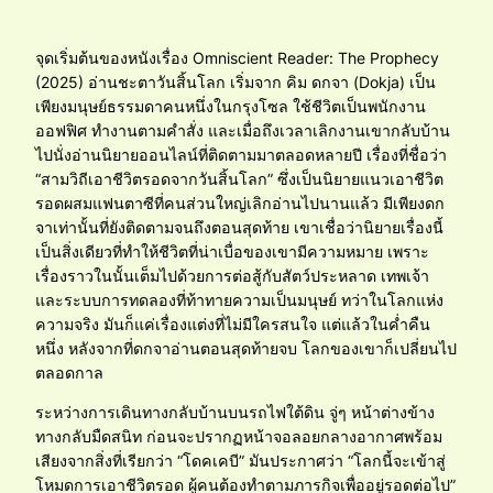
จุดเริ่มต้นของหนังเรื่อง Omniscient Reader: The Prophecy
(2025) อ่านชะตาวันสิ้นโลก เริ่มจาก คิม ดกจา (Dokja) เป็น
เพียงมนุษย์ธรรมดาคนหนึ่งในกรุงโซล ใช้ชีวิตเป็นพนักงาน
ออฟฟิศ ทำงานตามคำสั่ง และเมื่อถึงเวลาเลิกงานเขากลับบ้าน
ไปนั่งอ่านนิยายออนไลน์ที่ติดตามมาตลอดหลายปี เรื่องที่ชื่อว่า
“สามวิถีเอาชีวิตรอดจากวันสิ้นโลก” ซึ่งเป็นนิยายแนวเอาชีวิต
รอดผสมแฟนตาซีที่คนส่วนใหญ่เลิกอ่านไปนานแล้ว มีเพียงดก
จาเท่านั้นที่ยังติดตามจนถึงตอนสุดท้าย เขาเชื่อว่านิยายเรื่องนี้
เป็นสิ่งเดียวที่ทำให้ชีวิตที่น่าเบื่อของเขามีความหมาย เพราะ
เรื่องราวในนั้นเต็มไปด้วยการต่อสู้กับสัตว์ประหลาด เทพเจ้า
และระบบการทดลองที่ท้าทายความเป็นมนุษย์ ทว่าในโลกแห่ง
ความจริง มันก็แค่เรื่องแต่งที่ไม่มีใครสนใจ แต่แล้วในค่ำคืน
หนึ่ง หลังจากที่ดกจาอ่านตอนสุดท้ายจบ โลกของเขาก็เปลี่ยนไป
ตลอดกาล
ระหว่างการเดินทางกลับบ้านบนรถไฟใต้ดิน จู่ๆ หน้าต่างข้าง
ทางกลับมืดสนิท ก่อนจะปรากฏหน้าจอลอยกลางอากาศพร้อม
เสียงจากสิ่งที่เรียกว่า “โดคเคบี” มันประกาศว่า “โลกนี้จะเข้าสู่
โหมดการเอาชีวิตรอด ผู้คนต้องทำตามภารกิจเพื่ออยู่รอดต่อไป”