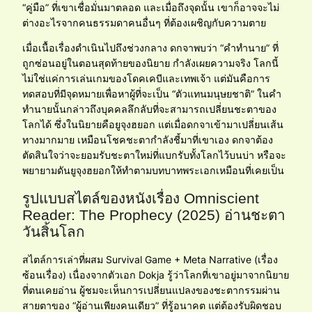
“คู่มือ” ที่เขาเชื่อมั่นมาตลอด และเมื่อถึงจุดนั้น เขาก็อาจจะไม่
ต่างอะไรจากคนธรรมดาคนอื่นๆ ที่ต้องเผชิญกับความตาย
เมื่อเนื้อเรื่องดำเนินไปถึงช่วงกลาง ดกจาพบว่า “คำทำนาย” ที่
ถูกซ่อนอยู่ในตอนสุดท้ายของนิยาย กำลังเผยความจริง โลกนี้
ไม่ใช่แค่การเล่นเกมของโดคเคบีและเทพเจ้า แต่มันคือการ
ทดสอบที่มีจุดหมายเพื่อหาผู้ที่จะเป็น “ตัวแทนมนุษยชาติ” ในคำ
ทำนายนั้นกล่าวถึงบุคคลลึกลับที่จะสามารถเปลี่ยนชะตาของ
โลกได้ ซึ่งในนิยายคือยูจุงฮยอก แต่เมื่อดกจาเข้ามาเปลี่ยนเส้น
ทางมากมาย เหมือนโชคชะตากำลังชี้มาที่เขาเอง ดกจาต้อง
ตัดสินใจว่าจะยอมรับชะตาใหม่ที่แบกรับทั้งโลกไว้บนบ่า หรือจะ
พยายามดันยูจุงฮยอกให้ทำตามบทบาทพระเอกเหมือนที่เคยเป็น
รูปแบบสไตล์ของหนังเรื่อง Omniscient
Reader: The Prophecy (2025) อ่านชะตา
วันสิ้นโลก
สไตล์การเล่าที่ผสม Survival Game + Meta Narrative (เรื่อง
ซ้อนเรื่อง) เนื่องจากตัวเอก Dokja รู้ว่าโลกที่เขาอยู่มาจากนิยาย
ที่ตนเคยอ่าน ผู้ชมจะเห็นการเปลี่ยนแปลงของชะตากรรมผ่าน
สายตาของ “ผู้อ่านเพียงคนเดียว” ที่รู้อนาคต แต่ต้องรับผิดชอบ