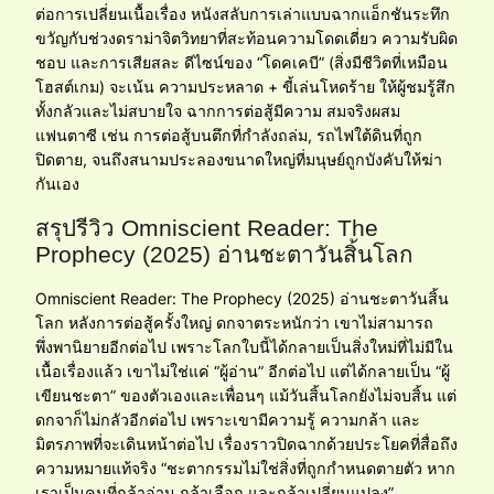
ต่อการเปลี่ยนเนื้อเรื่อง หนังสลับการเล่าแบบฉากแอ็กชันระทึก
ขวัญกับช่วงดราม่าจิตวิทยาที่สะท้อนความโดดเดี่ยว ความรับผิด
ชอบ และการเสียสละ ดีไซน์ของ “โดคเคบี” (สิ่งมีชีวิตที่เหมือน
โฮสต์เกม) จะเน้น ความประหลาด + ขี้เล่นโหดร้าย ให้ผู้ชมรู้สึก
ทั้งกลัวและไม่สบายใจ ฉากการต่อสู้มีความ สมจริงผสม
แฟนตาซี เช่น การต่อสู้บนตึกที่กำลังถล่ม, รถไฟใต้ดินที่ถูก
ปิดตาย, จนถึงสนามประลองขนาดใหญ่ที่มนุษย์ถูกบังคับให้ฆ่า
กันเอง
สรุปรีวิว Omniscient Reader: The
Prophecy (2025) อ่านชะตาวันสิ้นโลก
Omniscient Reader: The Prophecy (2025) อ่านชะตาวันสิ้น
โลก หลังการต่อสู้ครั้งใหญ่ ดกจาตระหนักว่า เขาไม่สามารถ
พึ่งพานิยายอีกต่อไป เพราะโลกใบนี้ได้กลายเป็นสิ่งใหม่ที่ไม่มีใน
เนื้อเรื่องแล้ว เขาไม่ใช่แค่ “ผู้อ่าน” อีกต่อไป แต่ได้กลายเป็น “ผู้
เขียนชะตา” ของตัวเองและเพื่อนๆ แม้วันสิ้นโลกยังไม่จบสิ้น แต่
ดกจาก็ไม่กลัวอีกต่อไป เพราะเขามีความรู้ ความกล้า และ
มิตรภาพที่จะเดินหน้าต่อไป เรื่องราวปิดฉากด้วยประโยคที่สื่อถึง
ความหมายแท้จริง “ชะตากรรมไม่ใช่สิ่งที่ถูกกำหนดตายตัว หาก
เราเป็นคนที่กล้าอ่าน กล้าเลือก และกล้าเปลี่ยนแปลง”