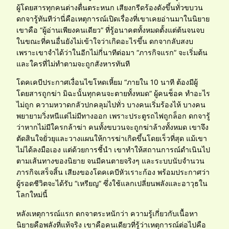
ผู้โดยสารทุกคนต่างตื่นตระหนก เสียงกรีดร้องดังขึ้นทั่วขบวน
ดกจารู้ทันทีว่านี่คือเหตุการณ์เปิดเรื่องที่เขาเคยอ่านมาในนิยาย
เขาคือ “ผู้อ่านเพียงคนเดียว” ที่รู้อนาคตทั้งหมดตั้งแต่ต้นจนจบ
ในขณะที่คนอื่นยังไม่เข้าใจว่าเกิดอะไรขึ้น ดกจากลับสงบ
เพราะเขาจำได้ว่าในอีกไม่กี่นาทีต่อมา “ภารกิจแรก” จะเริ่มต้น
และใครที่ไม่ทำตามจะถูกสังหารทันที
โดคเคบีประกาศเงื่อนไขโหดเหี้ยม “ภายใน 10 นาที ต้องมีผู้
โดยสารถูกฆ่า มิฉะนั้นทุกคนจะตายทั้งหมด” ผู้คนช็อค ทำอะไร
ไม่ถูก ความหวาดกลัวปกคลุมไปทั่ว บางคนเริ่มร้องไห้ บางคน
พยายามวิ่งหนีแต่ไม่มีทางออก เพราะประตูรถไฟถูกล็อก ดกจารู้
ว่าหากไม่มีใครกล้าฆ่า คนทั้งขบวนจะถูกฆ่าล้างทั้งหมด เขาจึง
ตัดสินใจยั่วยุและวางแผนให้การฆ่าเกิดขึ้นโดยเร็วที่สุด แม้เขา
ไม่ได้ลงมือเอง แต่ด้วยการชี้นำ เขาทำให้สถานการณ์ดำเนินไป
ตามเส้นทางของนิยาย จนมีคนตายจริงๆ และระบบนับจำนวน
ภารกิจเสร็จสิ้น เสียงของโดคเคบีหัวเราะก้อง พร้อมประกาศว่า
ผู้รอดชีวิตจะได้รับ “เหรียญ” ซึ่งใช้แลกเปลี่ยนพลังและอาวุธใน
โลกใหม่นี้
หลังเหตุการณ์แรก ดกจาตระหนักว่า ความรู้เกี่ยวกับเนื้อหา
นิยายคือพลังที่แท้จริง เขาคือคนเดียวที่รู้ว่าเหตุการณ์ต่อไปคือ