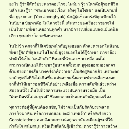
อะไร รู้ว่ามีสัตว์ประหลาดอะไรจะโผล่มา รู้ว่าใครคือผู้รอดชีวิต
หลัก และรู้ว่า “พระเอกของเรื่อง” จริงๆ ไม่ใช่เขา แต่เป็นชายที่
ชื่อ ยูจุงฮยอก (Yoo Joonghyuk) นักสู้ผู้แข็งแกร่งที่ถูกเขียนไว้
ในนิยาย ปัญหาคือ ในโลกจริงนี้ เส้นทางของเรื่องราวอาจไม่
เป็นไปตามที่เขาเคยอ่านทุกคำ หากมีการเปลี่ยนแปลงแม้แต่นิด
เดียว ทุกอย่างก็อาจพังทลายลง
ในไม่ช้า ดกจาก็ได้เผชิญหน้ากับยูจุงฮยอก ตัวละครเอกในนิยาย
ที่เขารู้จักดีที่สุด แต่ในโลกนี้ ยูจุงฮยอกไม่ได้รู้จักเขา ดกจาต้อง
ทำตัวให้เป็น “คนลึกลับ” ที่คอยชี้นำและช่วยเหลือ แต่ไม่
สามารถเปิดเผยได้ว่าเขารู้อนาคตทั้งหมด ยูจุงฮยอกมองดกจา
ด้วยสายตาสงสัย บางครั้งก็คิดว่าเขาเป็นศัตรูที่น่ากลัว เพราะดก
จามักพูดสิ่งที่ยังไม่เกิดขึ้น แต่หลายครั้งความช่วยเหลือของดก
จาก็ทำให้เขารอดชีวิตได้อย่างเหลือเชื่อ ความสัมพันธ์ระหว่าง
สองคนนี้จึงเต็มไปด้วยความระแวงปนความร่วมมือ เป็น
“พันธมิตรที่ไม่สมบูรณ์” ซึ่งจะกลายเป็นแกนสำคัญของเรื่อง
ทุกการต่อสู้ที่ผู้คนต้องเผชิญ ไม่ว่าจะเป็นกับสัตว์ประหลาด
ภารกิจฆ่าฟัน หรือการทดสอบ จะมี “เทพเจ้า” หรือที่เรียกว่า
Constellations คอยสังเกตการณ์อยู่ พวกมันเหมือนผู้ชมที่ให้
กำลังใจ สนับสนุน หรือเดิมพันกับผู้เข้าร่วม ดกจารู้ว่าการสร้าง